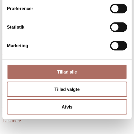
Læs mere
Præferencer
Kontaktlinser
Statistik
Læs mere
Marketing
Solbriller
Læs mere
Tillad alle
Tørre øjne
Tillad valgte
Læs mere
Afvis
Kontaktlinser og børn
Læs mere