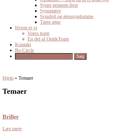
Synet gennem livet
Synsprøve
Synsfejl og øjensygdomme
Tørre øjne
Hvem er vi
Vores team
En del af OptikTeam
Kontakt
Re-Circle
Hjem
»
Temaer
Temaer
Briller
Læs mere