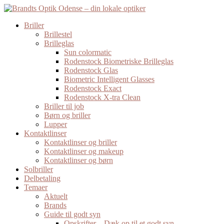
Briller
Brillestel
Brilleglas
Sun colormatic
Rodenstock Biometriske Brilleglas
Rodenstock Glas
Biometric Intelligent Glasses
Rodenstock Exact
Rodenstock X-tra Clean
Briller til job
Børn og briller
Lupper
Kontaktlinser
Kontaktlinser og briller
Kontaktlinser og makeup
Kontaktlinser og børn
Solbriller
Delbetaling
Temaer
Aktuelt
Brands
Guide til godt syn
Opskrifter – Dæk op til et godt syn