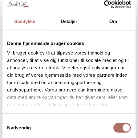
Brillestel
Samtykke
Detaljer
Om
Læs mere
Denne hjemmeside bruger cookies
Guide til godt syn
Vi bruger cookies til at tilpasse vores indhold og
Læs mere
annoncer, til at vise dig funktioner til sociale medier og til
at analysere vores trafik. Vi deler også oplysninger om
Synsfejl og øjensygdomme
din brug af vores hjemmeside med vores partnere inden
for sociale medier, annonceringspartnere og
Læs mere
analysepartnere. Vores partnere kan kombinere disse
data med andre oplysninger, du har givet dem, eller som
Opskrifter – Dæk op til et godt syn
de har indsamlet fra din brug af deres tjenester.
Læs mere
Samtykkevalg
Nødvendig
Lupper